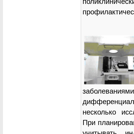
поликлиническ
профилактичес
заболеван
дифференциал
несколько исс
При планирова
учитывать ин