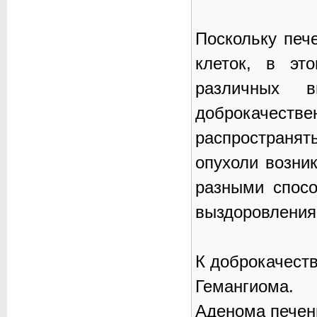
Поскольку печ
клеток, в эт
различных 
доброкачествен
распространять
опухоли возни
разными спосо
выздоровления 
К доброкачест
Гемангиома.
Аденома печен