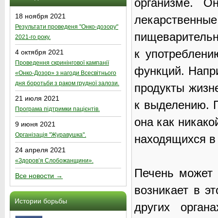
организме. О
18 ноября 2021
лекарственны
Результати проведеня "Онко-дозору"
пищеварительно
2021-го року.
к употреблени
4 октября 2021
Проведення скринінгової кампанії
функций. Напр
«Онко-Дозор» з нагоди Всесвітнього
дня боротьби з раком грудної залози.
продукты жизне
21 июля 2021
к выделению. П
Програма підтримки пацієнтів.
она как никако
9 июня 2021
Організація "Журавушка".
находящихся в 
24 апреля 2021
«Здоров’я Слобожанщини».
Печень может 
Все новости →
возникает в эт
Истории борьбы
других орган