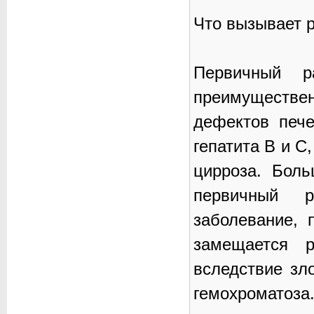
Что вызывает 
Первичный ра
преимуществе
дефектов пече
гепатита В и С
цирроза. Бол
первичный 
заболевание, 
замещается р
вследствие зл
гемохроматоз