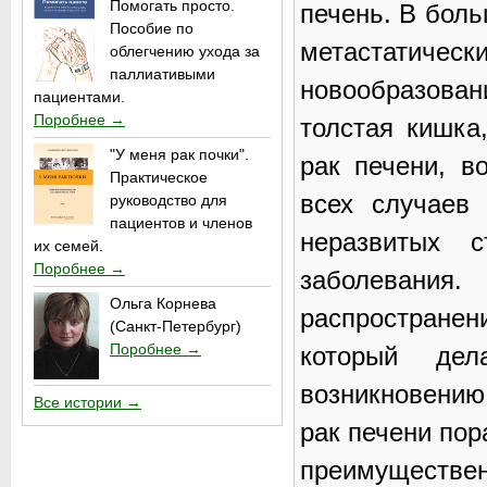
Помогать просто.
печень. В боль
Пособие по
метастатичес
облегчению ухода за
паллиативыми
новообразован
пациентами.
Поробнее →
толстая кишка
"У меня рак почки".
рак печени, в
Практическое
всех случаев
руководство для
пациентов и членов
неразвитых 
их семей.
Поробнее →
заболевания.
Ольга Корнева
распростране
(Санкт-Петербург)
Поробнее →
который дел
возникновению
Все истории →
рак печени по
преимуществен