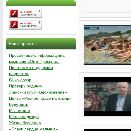
Наши проєкты
Просвітницька інформаційна
компанія «ОнкоПросвіта».
Программа поддержки
пациентов
Онко-дозор
Проверь родинку
Женский клуб «Вдохновение»
Центр «Равное право на жизнь»
Буду жить
Мы вместе
Капля надежды
Жизнь бесценна
«Спаси сердце малыша»