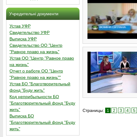
Учредительні документи
Устав УФР
Свидетельство УФР
Выписка УФР
Свидетельство ОО "Центр
"Равное право на жизнь"
Устав ОО "Центр "Равное право
на жизнь"
Отчет о работе ОО "Центр
"Равное право на жизнь""
Устав БО "Благотворительный
фонд "Буду жить"
Код неприбыльности БО
"Благотворительный фонд "Буду
жить"
Страницы:
1
2
3
4
5
Выписка БО
"Благотворительный фонд "Буду
жить"